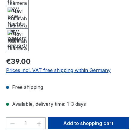
Regular price:
€39.00
Prices incl. VAT free shipping within Germany
Free shipping
Available, delivery time: 1-3 days
Product Quantity: Enter the desired amou
Add to shopping cart