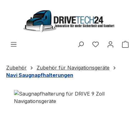
Skip to main content
Shop
Zubehör
Zubehör für Navigationsgeräte
Navi Saugnapfhalterungen
Skip image gallery