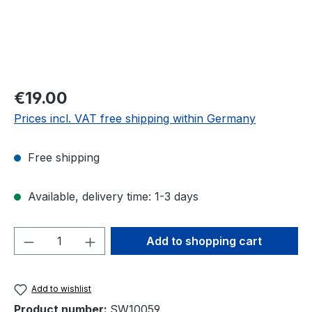
Regular price:
€19.00
Prices incl. VAT free shipping within Germany
Free shipping
Available, delivery time: 1-3 days
Product Quantity: Enter the desired amou
Add to shopping cart
Add to wishlist
Product number:
SW10059