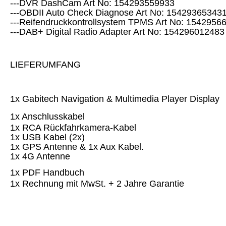
---DVR DashCam Art No: 154293559933
---OBDII Auto Check Diagnose Art No: 15429365343
---Reifendruckkontrollsystem TPMS Art No: 1542956
---DAB+ Digital Radio Adapter Art No: 154296012483
LIEFERUMFANG
1x Gabitech Navigation & Multimedia Player Display
1x Anschlusskabel
1x RCA Rückfahrkamera-Kabel
1x USB Kabel (2x)
1x GPS Antenne & 1x Aux Kabel.
1x 4G Antenne
1x PDF Handbuch
1x Rechnung mit MwSt. + 2 Jahre Garantie