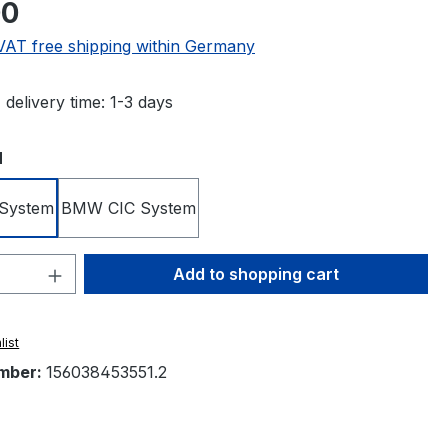
e:
00
. VAT free shipping within Germany
 delivery time: 1-3 days
N
System
BMW CIC System
Quantity: Enter the desired amount or 
Add to shopping cart
list
mber:
156038453551.2