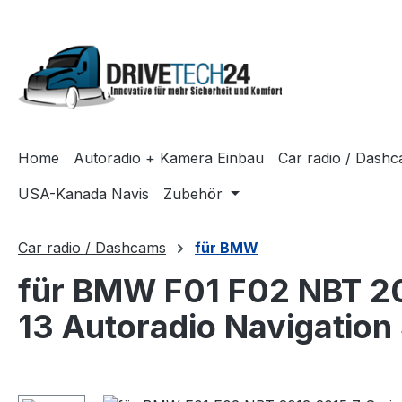
ip to main content
Skip to search
Skip to main navigation
Home
Autoradio + Kamera Einbau
Car radio / Dash
USA-Kanada Navis
Zubehör
Car radio / Dashcams
für BMW
für BMW F01 F02 NBT 20
13 Autoradio Navigatio