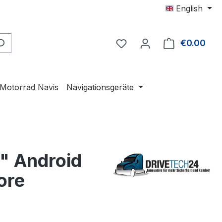
English
€0.00
Shop
Motorrad Navis
Navigationsgeräte
" Android
ore