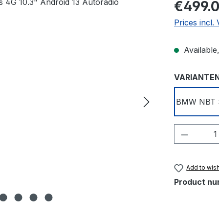
Regular pric
€499.
Prices incl
Available,
Select
VARIANTE
BMW NBT 
Product 
Add to wish
Product nu