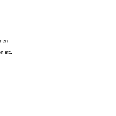
hmen
n etc.