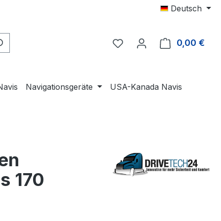
Deutsch
0,00 €
Ware
Navis
Navigationsgeräte
USA-Kanada Navis
en
s 170