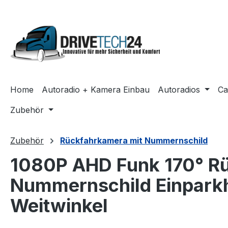
m Hauptinhalt springen
Zur Suche springen
Zur Hauptnavigation springen
Home
Autoradio + Kamera Einbau
Autoradios
Ca
Zubehör
Zubehör
Rückfahrkamera mit Nummernschild
1080P AHD Funk 170° R
Nummernschild Einparkhi
Weitwinkel