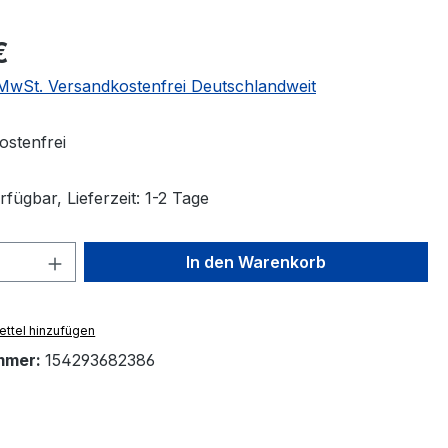
eis:
€
. MwSt. Versandkostenfrei Deutschlandweit
stenfrei
fügbar, Lieferzeit: 1-2 Tage
 Anzahl: Gib den gewünschten Wert ein 
In den Warenkorb
ttel hinzufügen
mmer:
154293682386