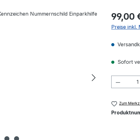
Regulärer Pr
99,00 
Preise inkl
Versandko
Sofort ver
Produkt
Zum Merkze
Produktnu