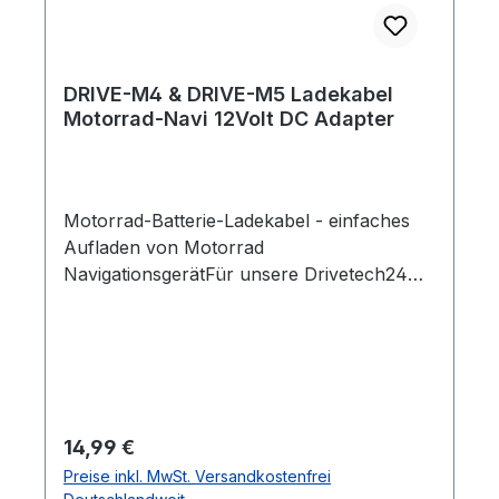
DRIVE-M4 & DRIVE-M5 Ladekabel
Motorrad-Navi 12Volt DC Adapter
Motorrad-Batterie-Ladekabel - einfaches
Aufladen von Motorrad
NavigationsgerätFür unsere Drivetech24
Motorrad Navis DRIVE-M4 und DRIVE-M5
geeignetMit dem Ladekabel laden Sie Ihr
Gerät bequem während der Fahrt auf. Die
Kabellänge von 190 cm ermöglicht Ihnen
hierbei volle Flexibilität. So steht der
nächsten Tour mit Ihrer Maschine nichts
Regulärer Preis:
14,99 €
mehr im Weg.Das Ladekabel funktioniert mit
Preise inkl. MwSt. Versandkostenfrei
Gleichstrom. Es hat einen Input-Stromwert