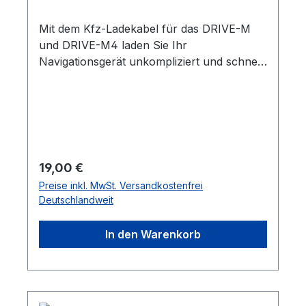
Mit dem Kfz-Ladekabel für das DRIVE-M
und DRIVE-M4 laden Sie Ihr
Navigationsgerät unkompliziert und schnell
auf. So sind Sie außerhalb Ihres Motorrads
ebenfalls gut für die Fahrt gerüstet. Die
Kabellänge von 110 cm garantiert Ihnen
hierfür einen ausreichenden
Spielraum.Input DC 6-12 VoltOutput DC 5V-
1500mAKabellänge 110cmGeeignet für das
Regulärer Preis:
19,00 €
Motorrad Navi : DRIVE-M und DRIVE-M4
Preise inkl. MwSt. Versandkostenfrei
Deutschlandweit
In den Warenkorb