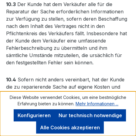
10.3
Der Kunde hat dem Verkäufer alle für die
Reparatur der Sache erforderlichen Informationen
zur Verfügung zu stellen, sofern deren Beschaffung
nach dem Inhalt des Vertrages nicht in den
Pflichtenkreis des Verkäufers fällt. Insbesondere hat
der Kunde dem Verkäufer eine umfassende
Fehlerbeschreibung zu übermitteln und ihm
sämtliche Umstände mitzuteilen, die ursächlich für
den festgestellten Fehler sein können.
10.4
Sofern nicht anders vereinbart, hat der Kunde
die zu reparierende Sache auf eigene Kosten und
Gefahr an den Sitz des Verkäufers zu versenden.
Diese Website verwendet Cookies, um eine bestmögliche
Der Verkäufer empfiehlt dem Kunden hierfür den
Erfahrung bieten zu können.
Mehr Informationen ...
Abschluss einer Transportversicherung. Ferner
Konfigurieren
Nur technisch notwendige
empfiehlt der Verkäufer dem Kunden, die Sache in
einer geeigneten Transportverpackung zu
Alle Cookies akzeptieren
versenden, um das Risiko von Transportschäden zu