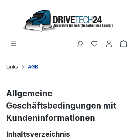
Zum Hauptinhalt springen
Du hast 0 Produ
Ware
Links
AGB
Allgemeine
Geschäftsbedingungen mit
Kundeninformationen
Inhaltsverzeichnis