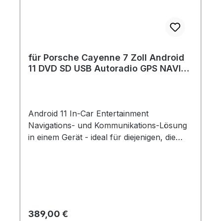
für Porsche Cayenne 7 Zoll Android
11 DVD SD USB Autoradio GPS NAVI
CARPLAY RDS Bluetooth
Android 11 In-Car Entertainment
Navigations- und Kommunikations-Lösung
in einem Gerät - ideal für diejenigen, die
Wert auf ihr Auto legen und sowohl
technisch als auch optisch bestens
ausstatten möchtenKompatibilitätpasst
100% bei folgenden
Fahrzeugmodellen:Porsche Cayenne
(2003-2010)Porsche Cayenne S (2003-
Regulärer Preis:
389,00 €
2010)Porsche Cayenne GTS (2003-