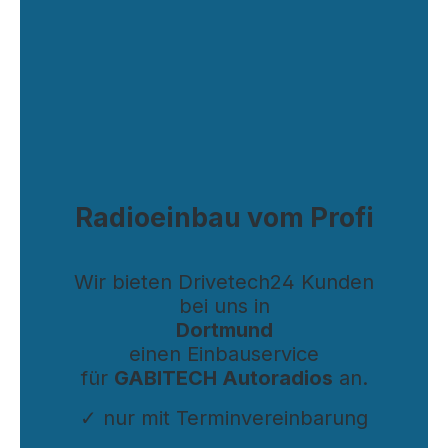
Radioeinbau vom Profi
Wir bieten Drivetech24 Kunden
bei uns in
Dortmund
einen Einbauservice
für
GABITECH Autoradios
an.
✓ nur mit Terminvereinbarung