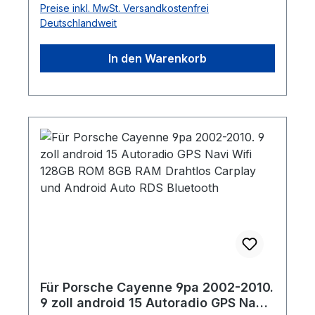
Preise inkl. MwSt. Versandkostenfrei
2010)Porsche Cayenne Turbo (2003-
Deutschlandweit
2010)Porsche Cayenne Turbo S (2003-
2010)Porsche Cayenne Diesel (2003-
In den Warenkorb
2010) Gerätegröße: 237mm(obere breit) x
127mm(hoch) x 230mm(Bodenbreit)Die
Lenkradsteuerung werden
unterstütztEinbau: Einfach gegen das
Originalradio austauschen HighlightsFarbe:
SchwarzQuad-Core, ARM A7 4x1.2GHz,
2GB RAM; 32GB ROM; WIFI/ Hotspot
Internetverbindung in 4G Internet +
Google Play Stores für zahlreiche Android-
Apps.Built-in Carplay funktion für Iphone
und Android handysAndroid 11.0
Betriebssystem7 Zoll 1024 * 600
Überlegene Visual EnhancementProfitieren
Sie von schnellerem Multitasking sowie den
Für Porsche Cayenne 9pa 2002-2010.
neusten Funktionen einschließlich einer
9 zoll android 15 Autoradio GPS Navi