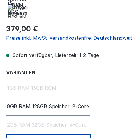
Regulärer Preis:
379,00 €
Preise inkl. MwSt. Versandkostenfrei Deutschlandweit
Sofort verfügbar, Lieferzeit: 1-2 Tage
auswählen
VARIANTEN
1GB RAM 16GB ROM
(Diese Option ist zurzeit nicht verfügbar.)
8GB RAM 128GB Speicher, 8-Core
2GB RAM 32GB Speicher, 4-Core
(Diese Option ist zurzeit nicht verfügbar.)