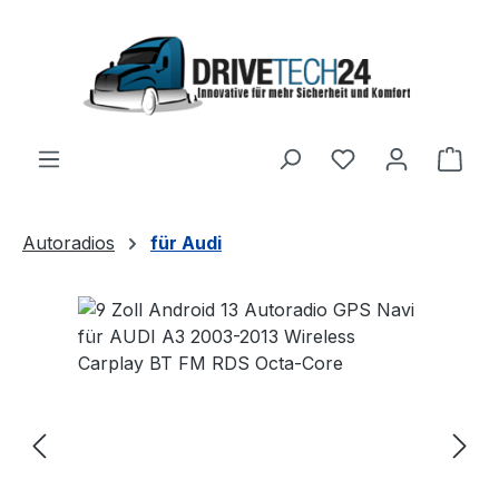
Zum Hauptinhalt springen
Ware
Autoradios
für Audi
Bildergalerie überspringen