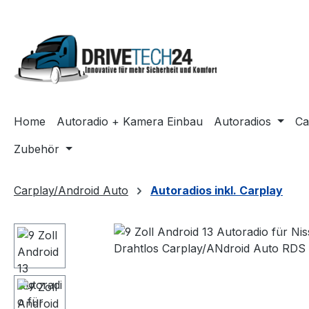
m Hauptinhalt springen
Zur Suche springen
Zur Hauptnavigation springen
Home
Autoradio + Kamera Einbau
Autoradios
Ca
Zubehör
Carplay/Android Auto
Autoradios inkl. Carplay
Bildergalerie überspringen