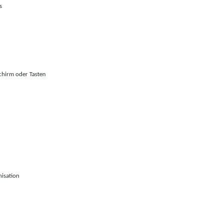
s
schirm oder Tasten
nisation