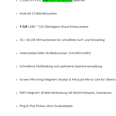
2.2GHz x 4 CPU,
4GB
RAM; 64GB ROM
Speicher
Android 13 Betriebssystem
9 Zoll
1280 * 720 Überlegene Visual Enhancement
3G / 4G LTE SIM Kartenslot für schnellstes Surf- und Streaming
Unterstützte DAB+ (Artikelnummer 154296012483
)
Schnelleres Multitasking und optimierte Speicherverwaltung
Screen Mirroring integriert: Airplay & Miracast Mirror Link für Übert
WIFI integriert: direkte Verbindung mit WLAN-Hotspots,
Smartpone
Plug & Play Einbau ohne Zusatzadapter