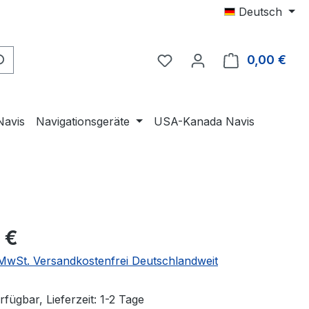
Deutsch
0,00 €
Ware
Navis
Navigationsgeräte
USA-Kanada Navis
eis:
 €
. MwSt. Versandkostenfrei Deutschlandweit
fügbar, Lieferzeit: 1-2 Tage