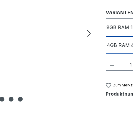
VARIANTE
8GB RAM 12
4GB RAM 6
Produkt
Zum Merkze
Produktnu