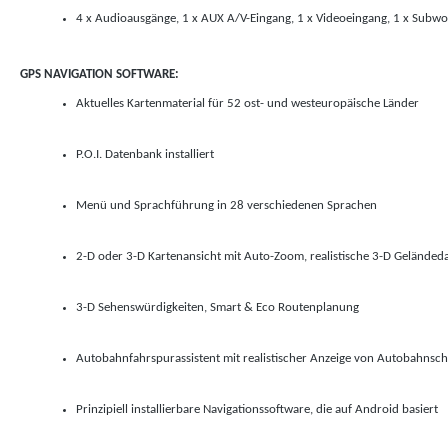
4 x Audioausgänge, 1 x AUX A/V-Eingang, 1 x Videoeingang, 1 x Subwo
GPS NAVIGATION SOFTWARE:
Aktuelles Kartenmaterial für 52 ost- und westeuropäische Länder
P.O.I. Datenbank installiert
Menü und Sprachführung in 28 verschiedenen Sprachen
2-D oder 3-D Kartenansicht mit Auto-Zoom, realistische 3-D Geländeda
3-D Sehenswürdigkeiten, Smart & Eco Routenplanung
Autobahnfahrspurassistent mit realistischer Anzeige von Autobahnsch
Prinzipiell installierbare Navigationssoftware, die auf Android basiert