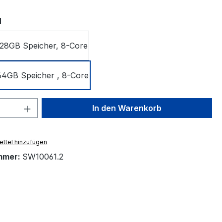
auswählen
N
8GB Speicher, 8-Core
4GB Speicher , 8-Core
 Anzahl: Gib den gewünschten Wert ein 
In den Warenkorb
ttel hinzufügen
mmer:
SW10061.2