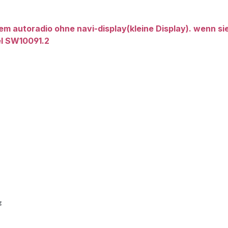
lem autoradio ohne navi-display(kleine Display). wenn si
el
SW10091.2
g