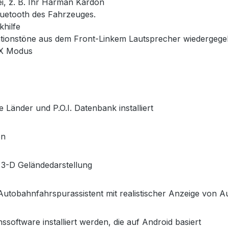
i, z. B. Ihr Harman Kardon
 Bluetooth des Fahrzeuges.
khilfe
ationstöne aus dem Front-Linkem Lautsprecher wiedergeg
UX Modus
 Länder und P.O.I. Datenbank installiert
en
 3-D Geländedarstellung
tobahnfahrspurassistent mit realistischer Anzeige von Au
ssoftware installiert werden, die auf Android basiert