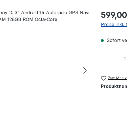
Regulärer Pr
599,00
Preise inkl
Sofort ver
Produkt
Zum Merkze
Produktnu