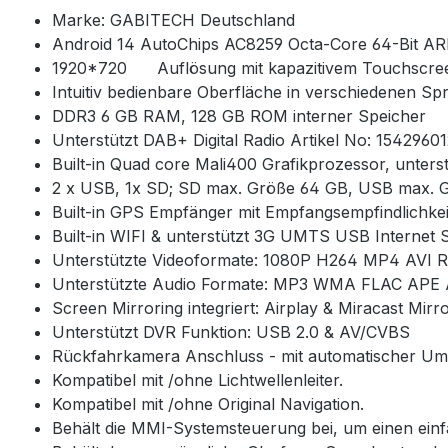
Marke: GABITECH Deutschland
Android 14 AutoChips AC8259 Octa-Core 64-Bit AR
1920*720 Auflösung mit kapazitivem Touchscree
Intuitiv bedienbare Oberfläche in verschiedenen S
DDR3 6 GB RAM, 128 GB ROM interner Speicher
Unterstützt DAB+ Digital Radio Artikel No: 1542960
Built-in Quad core Mali400 Grafikprozessor, unters
2 x USB, 1x SD; SD max. Größe 64 GB, USB max. 
Built-in GPS Empfänger mit Empfangsempfindlichkei
Built-in WIFI & unterstützt 3G UMTS USB Internet S
Unterstützte Videoformate: 1080P H264 MP4 AVI
Unterstützte Audio Formate: MP3 WMA FLAC APE 
Screen Mirroring integriert: Airplay & Miracast M
Unterstützt DVR Funktion: USB 2.0 & AV/CVBS
Rückfahrkamera Anschluss - mit automatischer Ums
Kompatibel mit /ohne Lichtwellenleiter.
Kompatibel mit /ohne Original Navigation.
Behält die MMI-Systemsteuerung bei, um einen ei