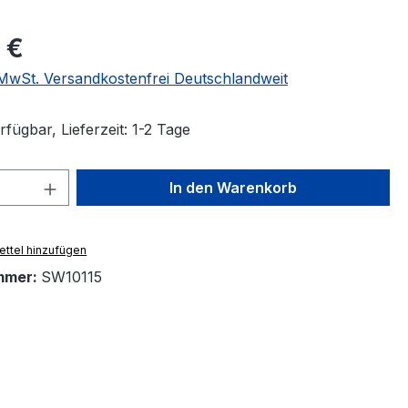
eis:
 €
. MwSt. Versandkostenfrei Deutschlandweit
fügbar, Lieferzeit: 1-2 Tage
 Anzahl: Gib den gewünschten Wert ein 
In den Warenkorb
ttel hinzufügen
mmer:
SW10115