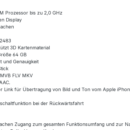
M Prozessor bis zu 2,0 GHz
n Display
prachen
12483
tützt 3D Kartenmaterial
Größe 64 GB
t und Genauigkeit
tick
 RMVB FLV MKV
AAC.
irror Link für Übertragung von Bild und Ton vom Apple iPh
chaltfunktion bei der Rückwärtsfahrt
nfachen Zugang zum gesamten Funktionsumfang und zur Nav