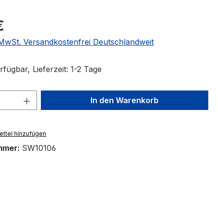
eis:
€
. MwSt. Versandkostenfrei Deutschlandweit
fügbar, Lieferzeit: 1-2 Tage
 Anzahl: Gib den gewünschten Wert ein 
In den Warenkorb
ttel hinzufügen
mmer:
SW10106