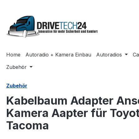
m Hauptinhalt springen
Zur Suche springen
Zur Hauptnavigation springen
Home
Autoradio + Kamera Einbau
Autoradios
Ca
Zubehör
Zubehör
Kabelbaum Adapter Ans
Kamera Aapter für Toyo
Tacoma