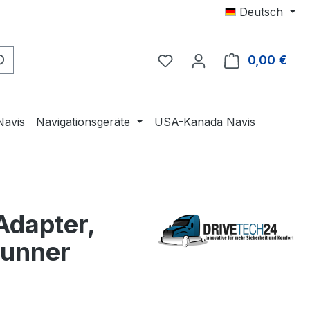
Deutsch
0,00 €
Ware
Navis
Navigationsgeräte
USA-Kanada Navis
Adapter,
Runner