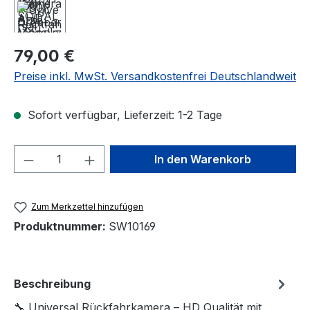
Regulärer Preis:
79,00 €
Preise inkl. MwSt. Versandkostenfrei Deutschlandweit
Sofort verfügbar, Lieferzeit: 1-2 Tage
Produkt Anzahl: Gib den gewünschten We
In den Warenkorb
Zum Merkzettel hinzufügen
Produktnummer:
SW10169
Beschreibung
🔧 Universal Rückfahrkamera – HD Qualität mit