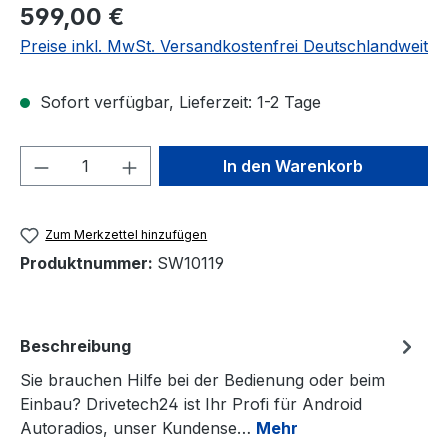
Regulärer Preis:
599,00 €
Preise inkl. MwSt. Versandkostenfrei Deutschlandweit
Sofort verfügbar, Lieferzeit: 1-2 Tage
Produkt Anzahl: Gib den gewünschten We
In den Warenkorb
Zum Merkzettel hinzufügen
Produktnummer:
SW10119
Beschreibung
Sie brauchen Hilfe bei der Bedienung oder beim
Einbau? Drivetech24 ist Ihr Profi für Android
Autoradios, unser Kundense…
Mehr