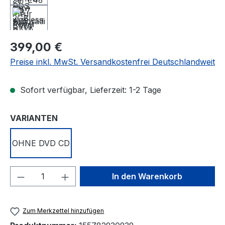
Regulärer Preis:
399,00 €
Preise inkl. MwSt. Versandkostenfrei Deutschlandweit
Sofort verfügbar, Lieferzeit: 1-2 Tage
auswählen
VARIANTEN
OHNE DVD CD
Produkt Anzahl: Gib den gewünschten We
In den Warenkorb
Zum Merkzettel hinzufügen