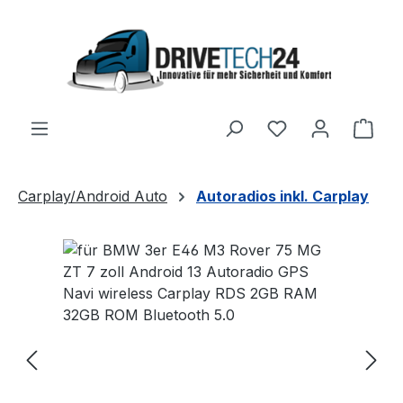
Zum Hauptinhalt springen
Ware
Carplay/Android Auto
Autoradios inkl. Carplay
Bildergalerie überspringen