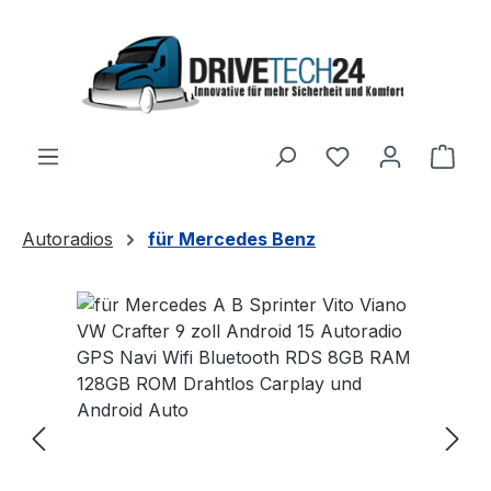
Zum Hauptinhalt springen
Ware
Autoradios
für Mercedes Benz
Bildergalerie überspringen