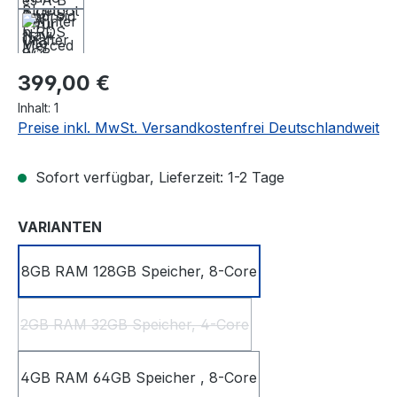
Regulärer Preis:
399,00 €
Inhalt:
1
Preise inkl. MwSt. Versandkostenfrei Deutschlandweit
Sofort verfügbar, Lieferzeit: 1-2 Tage
auswählen
VARIANTEN
8GB RAM 128GB Speicher, 8-Core
2GB RAM 32GB Speicher, 4-Core
(Diese Option ist zurzeit nicht verfügbar.)
4GB RAM 64GB Speicher , 8-Core